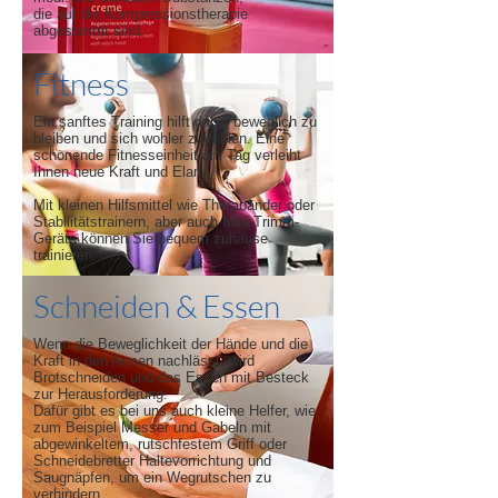
die auf die Kompressionstherapie
abgestimmt sind.
Fitness
Ein sanftes Training hilft dabei beweglich zu
bleiben und sich wohler zu fühlen. Eine
schonende Fitnesseinheit am Tag verleiht
Ihnen neue Kraft und Elan.
Mit kleinen Hilfsmittel wie Therabänder oder
Stabilitätstrainern, aber auch Mini-Trimm-
Geräte können Sie bequem zuhause
trainieren.
Schneiden & Essen
Wenn die Beweglichkeit der Hände und die
Kraft in den Armen nachlässt, wird
Brotschneiden und das Essen mit Besteck
zur Herausforderung.
Dafür gibt es bei uns auch kleine Helfer, wie
zum Beispiel Messer und Gabeln mit
abgewinkeltem, rutschfestem Griff oder
Schneidebretter Haltevorrichtung und
Saugnäpfen, um ein Wegrutschen zu
verhindern.