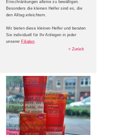
Einschränkungen alleine zu bewältigen.
Besonders die kleinen Helfer sind es, die
den Alltag erleichtern.
Wir bieten diese kleinen Helfer und beraten
Sie individuell für Ihr Anliegen in jeder
unserer
Filialen
.
< Zurück
Hautpflege
Besonders bei Venenpatienten
gerät die Haut aus dem natürlichen
Gleichgewicht. Wir bieten
Pflegeprodukte, die trockene,
rissige Haut wieder weich und
geschmeidig macht.
In unserem Sortiment befinden
sich auch die Hautcremes von
medi. Sie enthalten Substanzen,